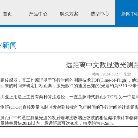
首页
产品中心
解决方案
选型中心
新闻中
业新闻
远距离中文数显激光测
时间：2024-11-27
来源：
测距传感器，其工作原理基于飞行时间的测距技术
TOF(Time-of-Fligh)
，他
回来的时间来确定目标距离，激光脉冲的速度已知的(光速约为3*10 ^8
工业上用途上主要有两种算法途径，一直是脉冲式测距(dTOF),另一中是相位
测距(dTOF)直接测量光脉冲发射到接收的飞行时间的飞行时间差计算距
测距(iTOF)通过测量光波的发射端与接收端正弦波的相位偏移来计算
量帧率最快20Hz以内，最远距离可达40米，精度约为1-2mm。