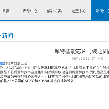
首页
产品中心
解决方案
选型中心
新闻中
业新闻
摩特智能芯片封装之固
时间：2024-11-27
来源：
智能
的芯片封装工艺：
Die从晶圆Wafer上采用焊头吸嘴利用真空拾取,在视觉引导下放置在引
固晶工艺质量和效率会直接影响后续引线键合的质量和效率,因此固晶是
封装中最为关键的核心装备之一。目前国产固晶机只能用在精度较低的如发
的是ASM公司的AD830和AD838L等进口成熟设备。